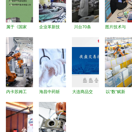
属于《国家
企业革新技
川台70条
图片技术与
重点支持的
术复工复产
技术赋能实
技术转让
高新技术领
加速度 技
体经济 首
智能化时代
域》的“技
术转让点燃
场宣讲会走
的合作新路
术服务”要
创新引擎
进成都海峡
径
点解析
科技产业园
内卡苏姆工
海昌中药斩
大连商品交
以“数”赋新
厂深探 奥
获医药科技
易所夜盘交
能 浙江长
迪全新A8
进步奖一等
易技术服务
兴企业“技
轻量化科技
奖，康友获
与营销技术
术转让”助
的背后服务
三等奖推动
转让解析
力“全年